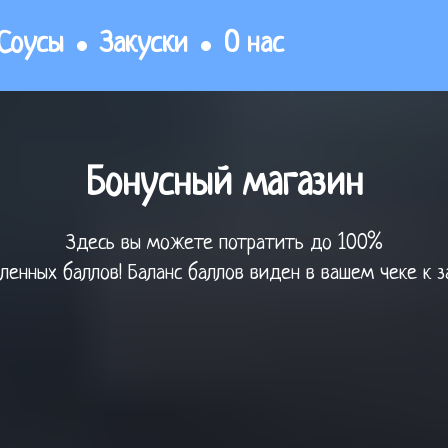
Соусы
Закуски
О нас
Бонусный магазин
Здесь вы можете потратить до 100%
ленных баллов! Баланс баллов виден в вашем чеке к з